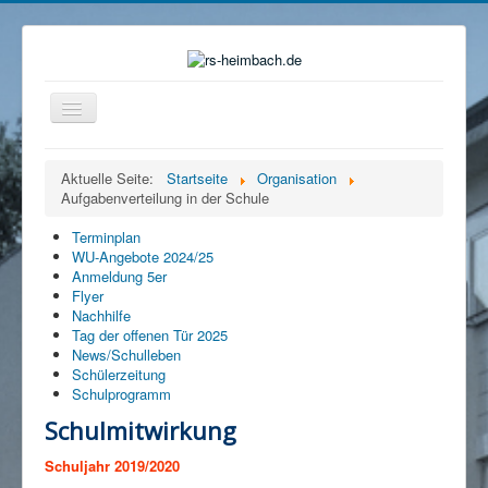
Navigation
an/aus
Home
Aktuelle Seite:
Startseite
Organisation
Aufgabenverteilung in der Schule
Organisation
Ganztag
Terminplan
WU-Angebote 2024/25
Beratung
Anmeldung 5er
Flyer
Eltern
Nachhilfe
Tag der offenen Tür 2025
Förderverein
News/Schulleben
Schülerzeitung
Mensa
Schulprogramm
Service
Schulmitwirkung
Kontakt
Schuljahr 2019/2020