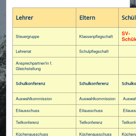
Impressum/Datenschutz
Lehrer
Eltern
Schül
SV-
Steuergruppe
Klassenpflegschaf
t
Schül
Lehrerrat
Schulpflegschaft
Ansprechpartner/in f.
Gleichstellung
Schulkonferenz
Schulkonferenz
Schulk
Auswahlkommission
Auswahlkommission
Auswah
Eilausschuss
Eilausschuss
Eilaus
Teilkonferenz
Teilkonferenz
Teilkon
Küchenausschuss
Küchenausschuss
Küchen