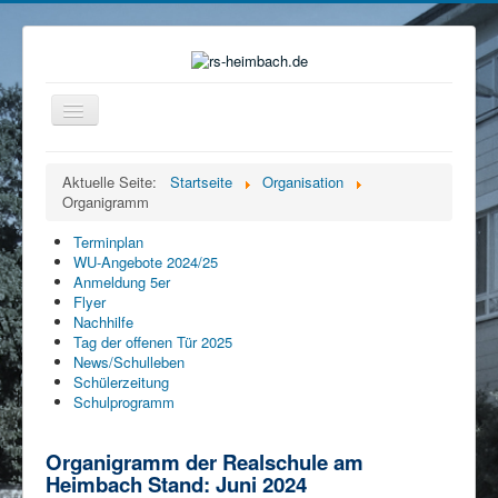
Navigation
an/aus
Home
Aktuelle Seite:
Startseite
Organisation
Organigramm
Organisation
Ganztag
Terminplan
WU-Angebote 2024/25
Beratung
Anmeldung 5er
Flyer
Eltern
Nachhilfe
Tag der offenen Tür 2025
Förderverein
News/Schulleben
Schülerzeitung
Mensa
Schulprogramm
Service
Organigramm der Realschule am
Kontakt
Heimbach Stand: Juni 2024