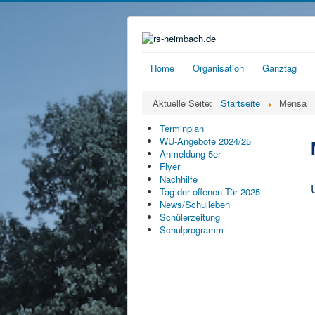
Home
Organisation
Ganztag
Aktuelle Seite:
Startseite
Mensa
Terminplan
WU-Angebote 2024/25
Anmeldung 5er
Flyer
Nachhilfe
Tag der offenen Tür 2025
News/Schulleben
Schülerzeitung
Schulprogramm