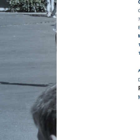
O
7
B
A