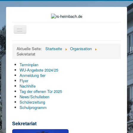
Navigation
an/aus
Home
Aktuelle Seite:
Startseite
Organisation
Sekretariat
Organisation
Ganztag
Terminplan
WU-Angebote 2024/25
Beratung
Anmeldung 5er
Flyer
Eltern
Nachhilfe
Tag der offenen Tür 2025
Förderverein
News/Schulleben
Schülerzeitung
Mensa
Schulprogramm
Service
Sekretariat
Kontakt