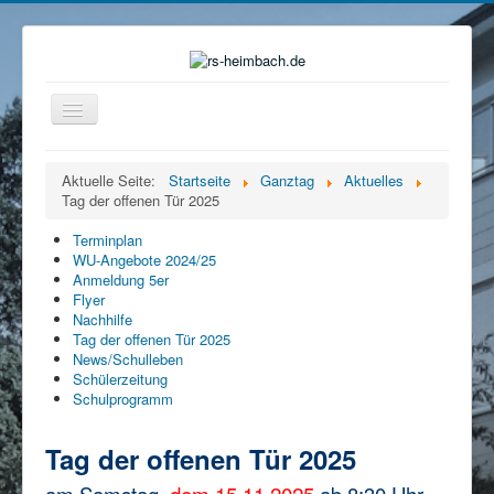
Navigation
an/aus
Home
Aktuelle Seite:
Startseite
Ganztag
Aktuelles
Tag der offenen Tür 2025
Organisation
Ganztag
Terminplan
WU-Angebote 2024/25
Beratung
Anmeldung 5er
Flyer
Eltern
Nachhilfe
Tag der offenen Tür 2025
Förderverein
News/Schulleben
Schülerzeitung
Mensa
Schulprogramm
Service
Tag der offenen Tür 2025
Kontakt
am Samstag,
dem 15.11.2025
ab 8:30 Uhr