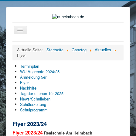
Navigation
an/aus
Home
Aktuelle Seite:
Startseite
Ganztag
Aktuelles
Flyer
Organisation
Ganztag
Terminplan
WU-Angebote 2024/25
Beratung
Anmeldung 5er
Flyer
Eltern
Nachhilfe
Tag der offenen Tür 2025
Förderverein
News/Schulleben
Schülerzeitung
Mensa
Schulprogramm
Service
Flyer 2023/24
Kontakt
Flyer 2023/24
Realschule Am Heimbach