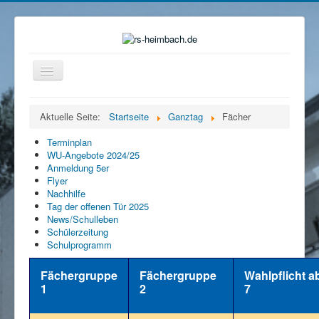
Navigation
an/aus
Home
Aktuelle Seite:
Startseite
Ganztag
Fächer
Organisation
Terminplan
Ganztag
WU-Angebote 2024/25
Anmeldung 5er
Beratung
Flyer
Nachhilfe
Eltern
Tag der offenen Tür 2025
News/Schulleben
Förderverein
Schülerzeitung
Schulprogramm
Mensa
Fächergruppe
Fächergruppe
Wahlpflicht ab
Service
1
2
7
Kontakt