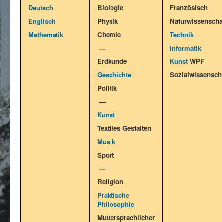
Impressum/Datenschutz
Deutsch
Biologie
Französisch
Englisch
Physik
Naturwissenscha
Mathematik
Chemie
Technik
—
Informatik
Erdkunde
Kunst
WPF
Geschichte
Sozialwissensch
Politik
—
Kunst
Textiles Gestalten
Musik
Sport
—
Religion
Praktische
Philosophie
Muttersprachlicher