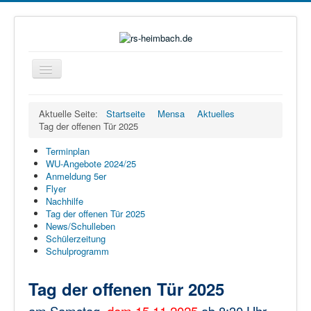
Navigation
an/aus
Home
Aktuelle Seite:
Startseite
Mensa
Aktuelles
Tag der offenen Tür 2025
Organisation
Ganztag
Terminplan
WU-Angebote 2024/25
Beratung
Anmeldung 5er
Flyer
Eltern
Nachhilfe
Tag der offenen Tür 2025
Förderverein
News/Schulleben
Schülerzeitung
Mensa
Schulprogramm
Service
Tag der offenen Tür 2025
Kontakt
am Samstag,
dem 15.11.2025
ab 8:30 Uhr