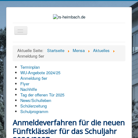
Navigation
an/aus
Home
Aktuelle Seite:
Startseite
Mensa
Aktuelles
Anmeldung 5er
Organisation
Ganztag
Terminplan
WU-Angebote 2024/25
Beratung
Anmeldung 5er
Flyer
Eltern
Nachhilfe
Tag der offenen Tür 2025
Förderverein
News/Schulleben
Schülerzeitung
Mensa
Schulprogramm
Service
Anmeldeverfahren für die neuen
Fünftklässler für das Schuljahr
Kontakt