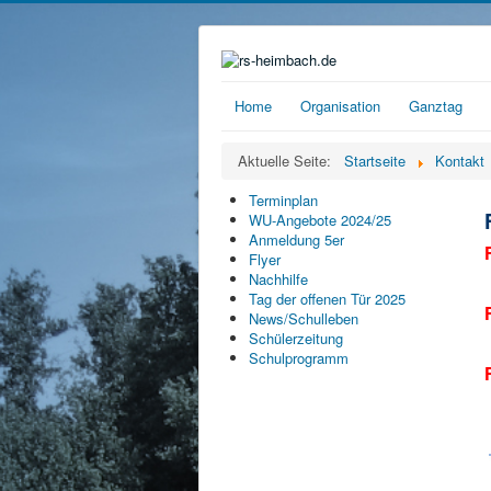
Home
Organisation
Ganztag
Aktuelle Seite:
Startseite
Kontakt
Terminplan
WU-Angebote 2024/25
Anmeldung 5er
Flyer
Nachhilfe
Tag der offenen Tür 2025
News/Schulleben
Schülerzeitung
Schulprogramm