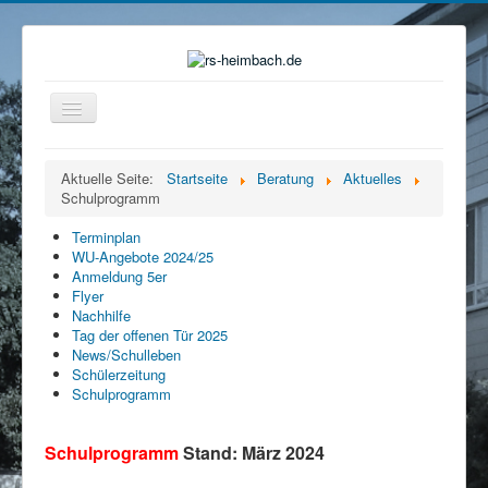
Navigation
an/aus
Home
Aktuelle Seite:
Startseite
Beratung
Aktuelles
Schulprogramm
Organisation
Ganztag
Terminplan
WU-Angebote 2024/25
Beratung
Anmeldung 5er
Flyer
Eltern
Nachhilfe
Tag der offenen Tür 2025
Förderverein
News/Schulleben
Schülerzeitung
Mensa
Schulprogramm
Service
Schulprogramm
Stand: März 2024
Kontakt