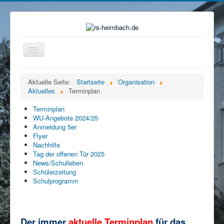
Navigation
an/aus
Home
Aktuelle Seite:
Startseite
Organisation
Aktuelles
Terminplan
Organisation
Ganztag
Terminplan
WU-Angebote 2024/25
Beratung
Anmeldung 5er
Flyer
Eltern
Nachhilfe
Tag der offenen Tür 2025
Förderverein
News/Schulleben
Schülerzeitung
Mensa
Schulprogramm
Service
Kontakt
Der immer
aktuelle Terminplan
für das